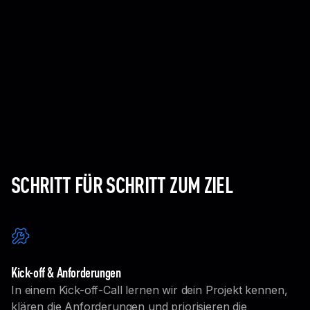
Design des Produkts
Wir gestalten intuitive, nutzerzentrierte
Oberflächen und verfeinern diese durch
interaktive Prototypen, die passgenau auf deine
Anforderungen zugeschnitten sind.
Mehr erfahren
SCHRITT FÜR SCHRITT ZUM ZIEL
Kick-off & Anforderungen
In einem Kick-off-Call lernen wir dein Projekt kennen,
klären die Anforderungen und priorisieren die